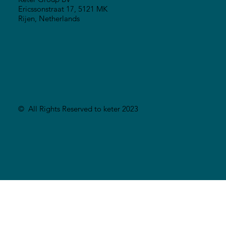
Ericssonstraat 17, 5121 MK
Rijen, Netherlands
© All Rights Reserved to keter 2023